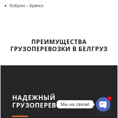
Кобрин – Брянск
ПРЕИМУЩЕСТВА
ГРУЗОПЕРЕВОЗКИ В БЕЛГРУЗ
НАДЕЖНЫЙ
1
ГРУЗОПЕРЕВОЗЧИК
Мы на связи!
OPEN